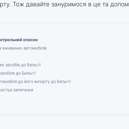
орту. Тож давайте зануримося в це та доп
онтрольний список
м вживаних автомобілів
х засобів до Бельгії
мобіля до Бельгії
томобіля до його імпорту до Бельгії
частіші запитання