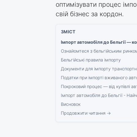
оптимізувати процес імп
свій бізнес за кордон.
Імпорт автомобіля до Бельгії — к
Ознайомтеся з бельгійським ринко
Бельгійські правила імпорту
Документи для імпорту транспортни
Податки при імпорті вживаного авто
Покроковий процес — від купівлі ав
Імпорт автомобіля до Бельгії - Най
Висновок
Продовжити читання →