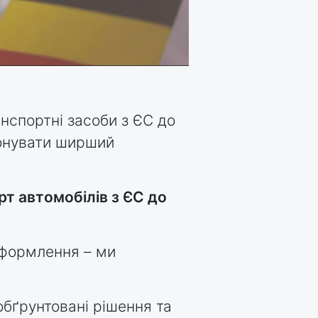
нспортні засоби з ЄС до
понувати ширший
рт автомобілів з ЄС до
оформлення – ми
бґрунтовані рішення та