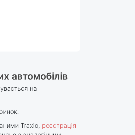
х автомобілів
бувається на
ринок:
даними Traxio,
реєстрація
івняно з аналогічним