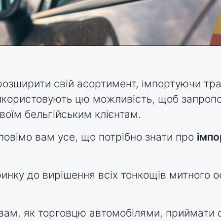
розширити свій асортимент, імпортуючи тра
 використовують цю можливість, щоб запро
воїм бельгійським клієнтам.
повімо вам усе, що потрібно знати про
імпо
ринку до вирішення всіх тонкощів митного 
ам, як торговцю автомобілями, приймати о