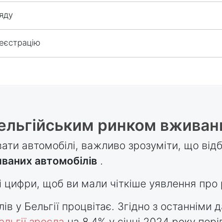
яду
еєстрацію
ельгійським ринком вживани
ати автомобілі, важливо зрозуміти, що від
ваних автомобілів
.
 цифри, щоб ви мали чіткіше уявлення про 
в у Бельгії процвітає. Згідно з останніми 
ельгії зросла
на 8,4% у січні 2024 року пор