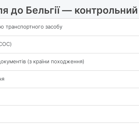
ля до Бельгії — контрольний
лю транспортного засобу
(COC)
окументів (з країни походження)
ня