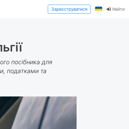
Зареєструватися
Увійти
ьгії
ого посібника для
и, податками та