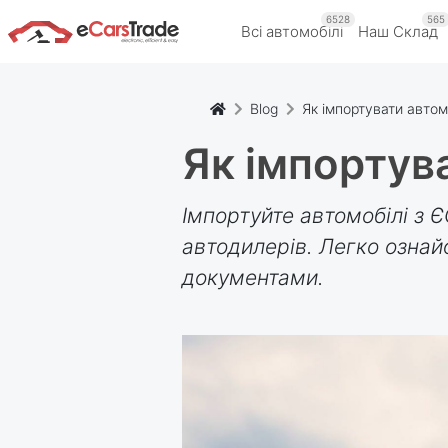
6528
565
Всі автомобілі
Наш Склад
Blog
Як імпортувати автом
Як імпортува
Імпортуйте автомобілі з 
автодилерів. Легко озна
документами.