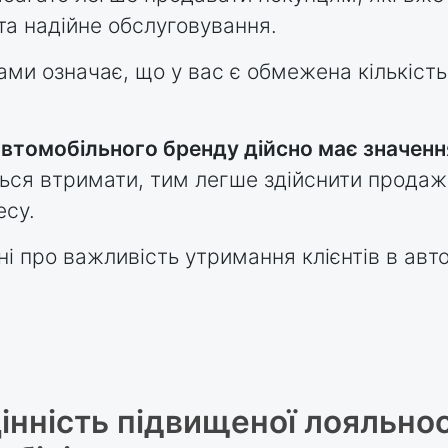
 та надійне обслуговування.
ами означає, що у вас є обмежена кількість 
автомобільного бренду дійсно має значення
ться втримати, тим легше здійснити продаж
есу.
ані про важливість утримання клієнтів в ав
нність підвищеної лояльност