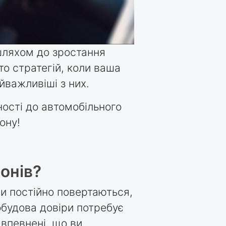
 шляхом до зростання
о стратегій, коли ваша
йважливіші з них.
ості до автомобільного
ону!
онів?
ти постійно повертаються,
обудова довіри потребує
 впевнені, що ви