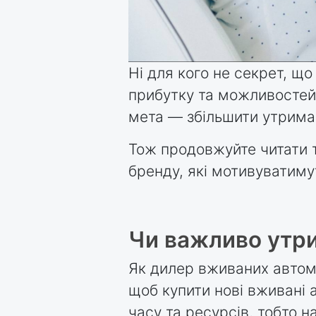
Ні для кого не секрет, щ
прибутку та можливостей 
мета — збільшити утриманн
Тож продовжуйте читати т
бренду, які мотивуватиму
Чи важливо утри
Як дилер вживаних автомоб
щоб купити нові вживані 
часу та ресурсів, тобто 