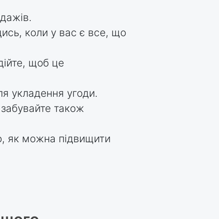
дажів.
ись, коли у вас є все, що
дійте, щоб це
сля укладення угоди.
е забувайте також
о, як можна підвищити