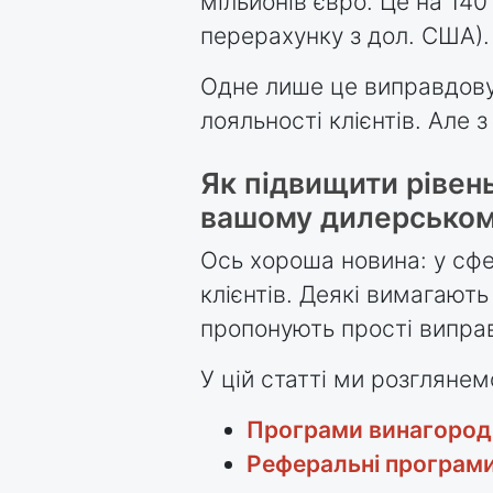
мільйонів євро. Це на 140
перерахунку з дол. США).
Одне лише це виправдову
лояльності клієнтів. Але з
Як підвищити рівень
вашому дилерськом
Ось хороша новина: у сфе
клієнтів. Деякі вимагають
пропонують прості виправ
У цій статті ми розглянемо
Програми винагород
Реферальні програм