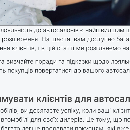
о лояльність до автосалонів є найшвидшим
розширення. На щастя, вам доступно багат
я клієнтів, і в цій статті ми розглянемо на
а вивчайте поради та підказки щодо лояльн
ть покупців повертатися до вашого автосал
мувати клієнтів для автосал
ілів, ви досягаєте успіху, коли ваші клієн
автомобілі для своїх дилерів. Це тому, що п
набагато легше продавати покупцям, які вже