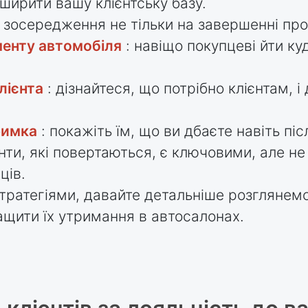
ирити вашу клієнтську базу.
 зосередження не тільки на завершенні про
енту автомобіля
: навіщо покупцеві йти куд
лієнта
: дізнайтеся, що потрібно клієнтам, і 
римка
: покажіть їм, що ви дбаєте навіть пі
єнти, які повертаються, є ключовими, але н
ців.
тратегіями, давайте детальніше розглянем
ращити їх утримання в автосалонах.