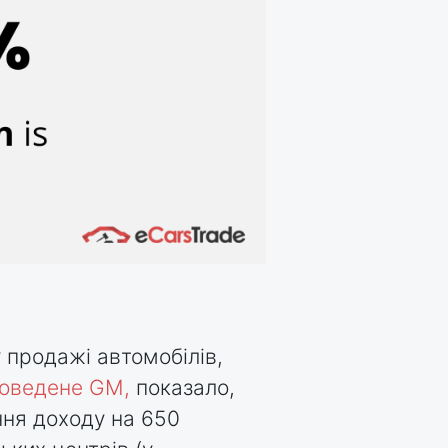
 продажі автомобілів,
роведене GM,
показало,
ння доходу на 650