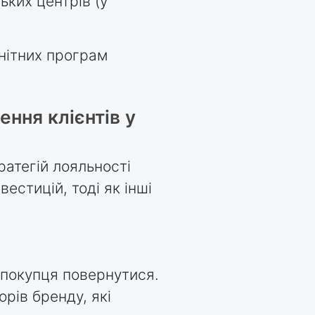
ьких центрів (у
нітних програм
ення клієнтів у
ратегій лояльності
естицій, тоді як інші
и покупця повернутися.
рів бренду, які