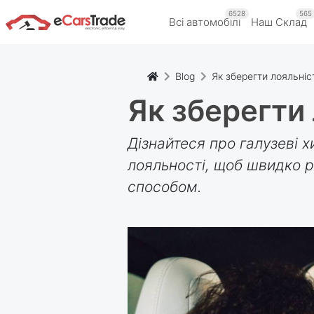
6528
565
Всі автомобілі
Наш Склад
Blog
Як зберегти лояльніст
Як зберегти 
Дізнайтеся про галузеві х
лояльності, щоб швидко р
способом.