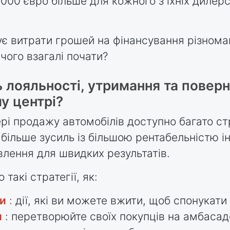
 000 євро більше для кожного з їхніх дилерс
є витрати грошей на фінансування різнома
 чого взагалі почати?
 лояльності, утримання та поверн
у центрі?
рі продажу автомобілів доступно багато ст
 більше зусиль із більшою рентабельністю інв
лення для швидких результатів.
 такі стратегії, як:
и
: дії, які ви можете вжити, щоб спонукат
и
: перетворюйте своїх покупців на амбасадо