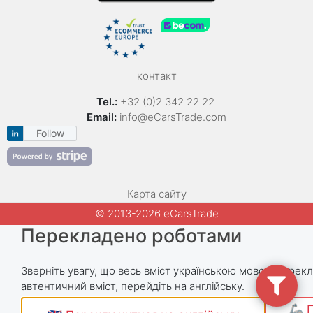
контакт
Tel.:
+32 (0)2 342 22 22
Email:
info@eCarsTrade.com
Follow
Карта сайту
© 2013-2026 eCarsTrade
Перекладено роботами
Зверніть увагу, що весь вміст українською мовою пере
автентичний вміст, перейдіть на англійську.
🦾 