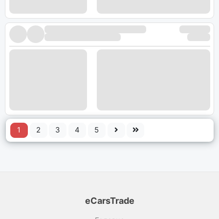
1
2
3
4
5
eCarsTrade