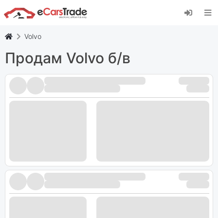
Встановіть веб-програму eCarsTrade,
додайте її на головний екран і отримуйте
миттєві оновлення.
Volvo
встановити
Скасувати
Продам Volvo б/в