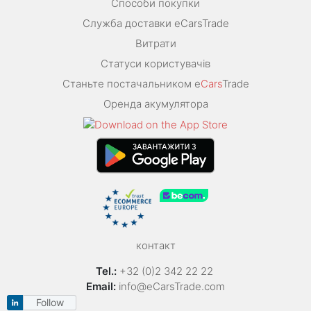
Способи покупки
Служба доставки eCarsTrade
Витрати
Статуси користувачів
Станьте постачальником e
Cars
Trade
Оренда акумулятора
контакт
Tel.:
+32 (0)2 342 22 22
Email:
info@eCarsTrade.com
Follow