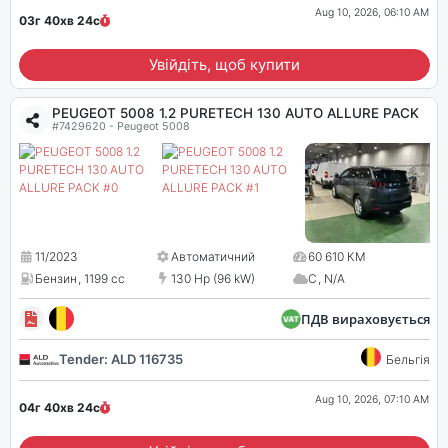
Aug 10, 2026, 06:10 AM
03г 40хв
23
с
Увійдіть, щоб купити
PEUGEOT 5008 1.2 PURETECH 130 AUTO ALLURE PACK
#7429620 - Peugeot 5008
11/2023
Автоматичний
60 610 КМ
Бензин
,
1199 cc
130 Hp (96 kW)
C
,
N/A
ПДВ вираховується
Tender: ALD 116735
Бельгія
Aug 10, 2026, 07:10 AM
04г 40хв
23
с