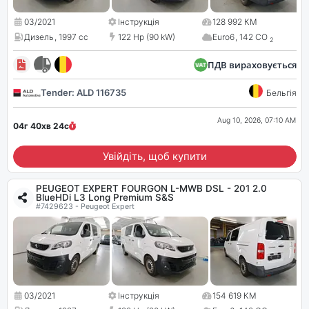
03/2021
Інструкція
128 992 КМ
Дизель
,
1997 cc
122 Hp (90 kW)
Euro6
,
142 CO
2
ПДВ вираховується
Tender: ALD 116735
Бельгія
Aug 10, 2026, 07:10 AM
04г 40хв
23
с
Увійдіть, щоб купити
PEUGEOT EXPERT FOURGON L-MWB DSL - 201 2.0
BlueHDi L3 Long Premium S&S
#7429623 - Peugeot Expert
03/2021
Інструкція
154 619 КМ