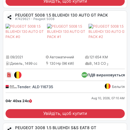
Увійдіть, щоб купити
PEUGEOT 5008 1.5 BLUEHDI 130 AUTO GT PACK
#7429621 - Peugeot 5008
09/2021
Автоматичний
121 654 КМ
Дизель
,
1499 cc
130 Hp (96 kW)
B
,
143 CO
2
ПДВ вираховується
Tender: ALD 116735
Бельгія
Aug 10, 2026, 07:10 AM
04г 40хв
23
с
Увійдіть, щоб купити
PEUGEOT 3008 1.5 BLUEHDI S&S EAT8 GT