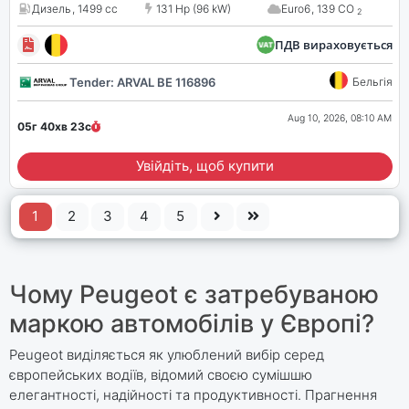
Дизель
,
1499 cc
131 Hp (96 kW)
Euro6
,
139 CO
2
ПДВ вираховується
Tender: ARVAL BE 116896
Бельгія
Aug 10, 2026, 08:10 AM
05г 40хв
22
с
Увійдіть, щоб купити
1
2
3
4
5
Чому Peugeot є затребуваною
маркою автомобілів у Європі?
Peugeot виділяється як улюблений вибір серед
європейських водіїв, відомий своєю сумішшю
елегантності, надійності та продуктивності. Прагнення