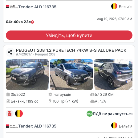
Tender: ALD 116735
Бельгія
Aug 10, 2026, 07:10 AM
04г 40хв
22
с
Увійдіть, щоб купити
PEUGEOT 208 1.2 PURETECH 74KW S-S ALLURE PACK
#7429617 - Peugeot 208
05/2022
Інструкція
57 329 КМ
Бензин
,
1199 cc
100 Hp (74 kW)
A
,
N/A
ПДВ вираховується
Tender: ALD 116735
Бельгія