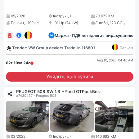
05/2020
Інструкція
70 072 КМ
Бензин
,
1199 cc
101 Hp (74 kW)
Euro6d
,
123 CO
2
Маржа - ПДВ не підлягає вирахуванню
Tender: VW Group dealers Trade-in 116801
Бельгія
Aug 10, 2026, 04:40 AM
02г 10хв
22
с
Увійдіть, щоб купити
PEUGEOT 508 SW 1.6 HYbrid GTPackBns
#7430437 - Peugeot 508
03/2022
Інструкція
140 693 КМ