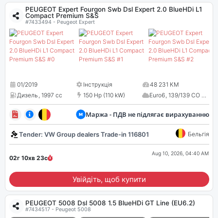
PEUGEOT Expert Fourgon Swb Dsl Expert 2.0 BlueHDi L1
Compact Premium S&S
#7433494 - Peugeot Expert
01/2019
Інструкція
48 231 КМ
Дизель
,
1997 cc
150 Hp (110 kW)
Euro6
,
139/139 CO
2
Маржа - ПДВ не підлягає вирахуванню
Tender: VW Group dealers Trade-in 116801
Бельгія
Aug 10, 2026, 04:40 AM
02г 10хв
22
с
Увійдіть, щоб купити
PEUGEOT 5008 Dsl 5008 1.5 BlueHDi GT Line (EU6.2)
#7434517 - Peugeot 5008