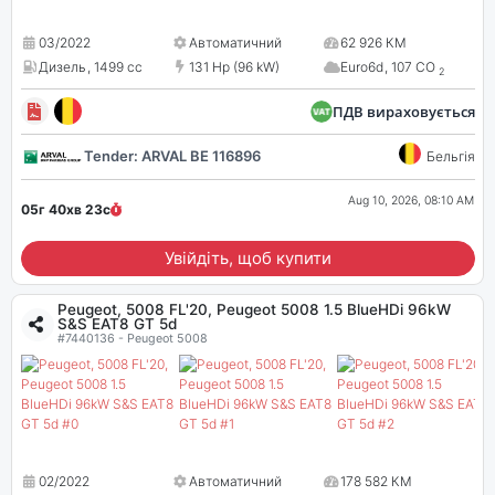
03/2022
Автоматичний
62 926 КМ
Дизель
,
1499 cc
131 Hp (96 kW)
Euro6d
,
107 CO
2
ПДВ вираховується
Tender: ARVAL BE 116896
Бельгія
Aug 10, 2026, 08:10 AM
05г 40хв
22
с
Увійдіть, щоб купити
Peugeot, 5008 FL'20, Peugeot 5008 1.5 BlueHDi 96kW
S&S EAT8 GT 5d
#7440136 - Peugeot 5008
02/2022
Автоматичний
178 582 КМ