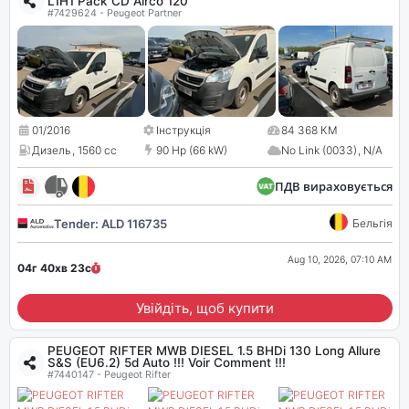
L1H1 Pack CD Airco 120
#7429624 - Peugeot Partner
01/2016
Інструкція
84 368 КМ
Дизель
,
1560 cc
90 Hp (66 kW)
No Link (0033)
,
N/A
ПДВ вираховується
Tender: ALD 116735
Бельгія
Aug 10, 2026, 07:10 AM
04г 40хв
22
с
Увійдіть, щоб купити
PEUGEOT RIFTER MWB DIESEL 1.5 BHDi 130 Long Allure
S&S (EU6.2) 5d Auto !!! Voir Comment !!!
#7440147 - Peugeot Rifter