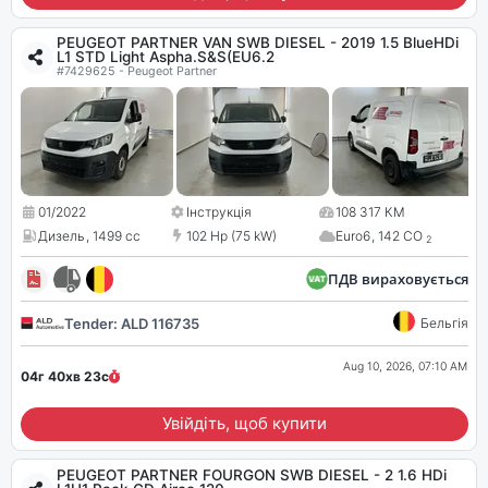
PEUGEOT PARTNER VAN SWB DIESEL - 2019 1.5 BlueHDi
L1 STD Light Aspha.S&S(EU6.2
#7429625 - Peugeot Partner
01/2022
Інструкція
108 317 КМ
Дизель
,
1499 cc
102 Hp (75 kW)
Euro6
,
142 CO
2
ПДВ вираховується
Tender: ALD 116735
Бельгія
Aug 10, 2026, 07:10 AM
04г 40хв
22
с
Увійдіть, щоб купити
PEUGEOT PARTNER FOURGON SWB DIESEL - 2 1.6 HDi