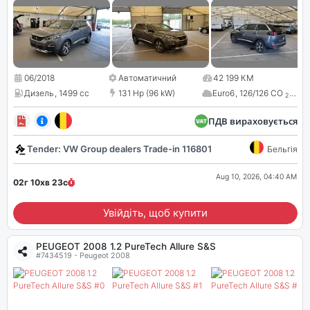
06/2018
Автоматичний
42 199 КМ
Дизель
,
1499 cc
131 Hp (96 kW)
Euro6
,
126/126 CO
2
ПДВ вираховується
Tender: VW Group dealers Trade-in 116801
Бельгія
Aug 10, 2026, 04:40 AM
02г 10хв
22
с
Увійдіть, щоб купити
PEUGEOT 2008 1.2 PureTech Allure S&S
#7434519 - Peugeot 2008