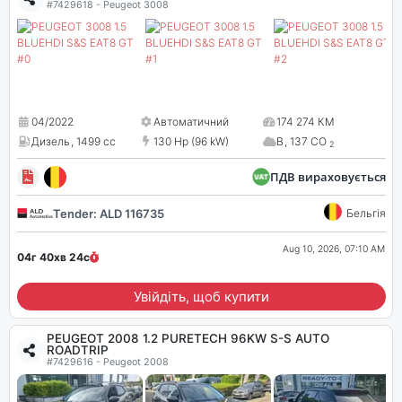
#7429618 - Peugeot 3008
04/2022
Автоматичний
174 274 КМ
Дизель
,
1499 cc
130 Hp (96 kW)
B
,
137 CO
2
ПДВ вираховується
Tender: ALD 116735
Бельгія
Aug 10, 2026, 07:10 AM
04г 40хв
23
с
Увійдіть, щоб купити
PEUGEOT 2008 1.2 PURETECH 96KW S-S AUTO
ROADTRIP
#7429616 - Peugeot 2008