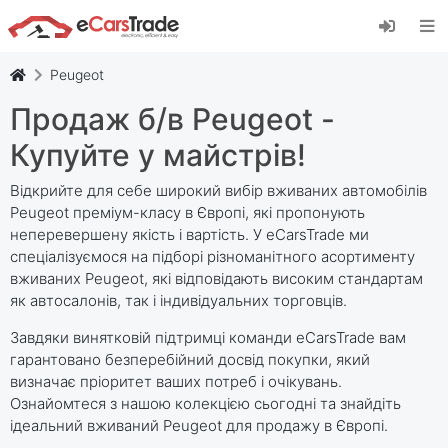
Встановіть веб-програму eCarsTrade,
додайте її на головний екран і отримуйте
миттєві оновлення.
Peugeot
встановити
Скасувати
Продаж б/в Peugeot -
Купуйте у майстрів!
Відкрийте для себе широкий вибір вживаних автомобілів
Peugeot преміум-класу в Європі, які пропонують
неперевершену якість і вартість. У eCarsTrade ми
спеціалізуємося на підборі різноманітного асортименту
вживаних Peugeot, які відповідають високим стандартам
як автосалонів, так і індивідуальних торговців.
Завдяки винятковій підтримці команди eCarsTrade вам
гарантовано безперебійний досвід покупки, який
визначає пріоритет ваших потреб і очікувань.
Ознайомтеся з нашою колекцією сьогодні та знайдіть
ідеальний вживаний Peugeot для продажу в Європі.