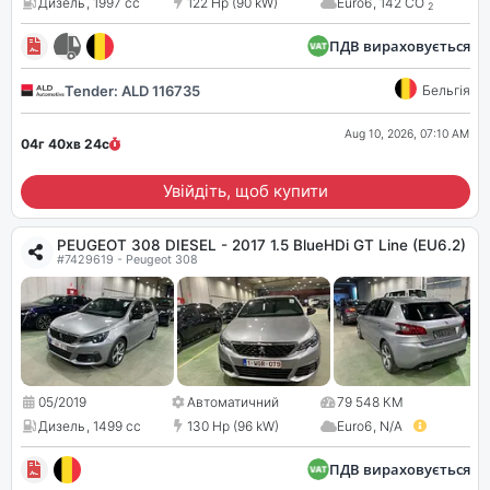
Дизель
,
1997 cc
122 Hp (90 kW)
Euro6
,
142 CO
2
ПДВ вираховується
Tender: ALD 116735
Бельгія
Aug 10, 2026, 07:10 AM
04г 40хв
23
с
Увійдіть, щоб купити
PEUGEOT 308 DIESEL - 2017 1.5 BlueHDi GT Line (EU6.2)
#7429619 - Peugeot 308
05/2019
Автоматичний
79 548 КМ
Дизель
,
1499 cc
130 Hp (96 kW)
Euro6
,
N/A
ПДВ вираховується