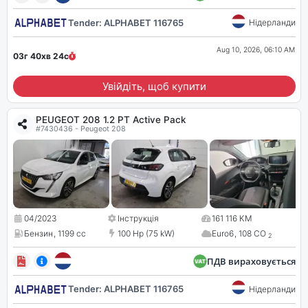
Tender: ALPHABET 116765
Нідерланди
Aug 10, 2026, 06:10 AM
03г 40хв
23
с
Увійдіть, щоб купити
PEUGEOT 208 1.2 PT Active Pack
#7430436 - Peugeot 208
04/2023
Інструкція
161 116 КМ
Бензин
,
1199 cc
100 Hp (75 kW)
Euro6
,
108 CO
2
ПДВ вираховується
Tender: ALPHABET 116765
Нідерланди