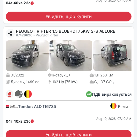
Aug 10, 2026, 07:10 AM
04г 40хв
22
с
Увійдіть, щоб купити
PEUGEOT RIFTER 1.5 BLUEHDI 75KW S-S ALLURE
#7429626 - Peugeot Rifter
01/2022
Інструкція
181 250 КМ
Дизель
,
1499 cc
102 Hp (75 kW)
C
,
137 CO
2
ПДВ вираховується
Tender: ALD 116735
Бельгія
Aug 10, 2026, 07:10 AM
04г 40хв
22
с
Увійдіть, щоб купити