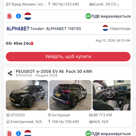
Гібрид (бензин / електрика)
180 Hp (132 kW)
,
1598 cc
Euro6
,
36 CO
2
ПДВ вираховується
Tender: ALPHABET 116765
Нідерланди
Aug 10, 2026, 06:10 AM
03г 40хв
22
с
Увійдіть, щоб купити
PEUGEOT e-2008 EV All. Pack 50 kWh
#7430435 - Peugeot 2008
07/2023
Інструкція
86 773 КМ
Електричний
,
N/A
136 Hp (100 kW)
N/A
,
N/A
ПДВ вираховується