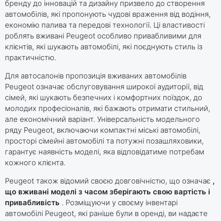
бренду до інновацій та дизайну призвело до створення
автомобілів, які пропонують чудові враження від водіння,
економію палива та передові технології. Ці властивості
роблять вживані Peugeot особливо привабливими для
клієнтів, які шукають автомобілі, які поєднують стиль із
практичністю.
Для автосалонів пропозиція вживаних автомобілів
Peugeot означає обслуговування широкої аудиторії, від
сімей, які шукають безпечних і комфортних поїздок, до
молодих професіоналів, які бажають отримати стильний,
але економічний варіант. Універсальність модельного
ряду Peugeot, включаючи компактні міські автомобілі,
просторі сімейні автомобілі та потужні позашляховики,
гарантує наявність моделі, яка відповідатиме потребам
кожного клієнта.
Peugeot також відомий своєю довговічністю, що означає
,
що вживані моделі з часом зберігають свою вартість і
привабливість
. Розміщуючи у своєму інвентарі
автомобілі Peugeot, які раніше були в оренді, ви надаєте