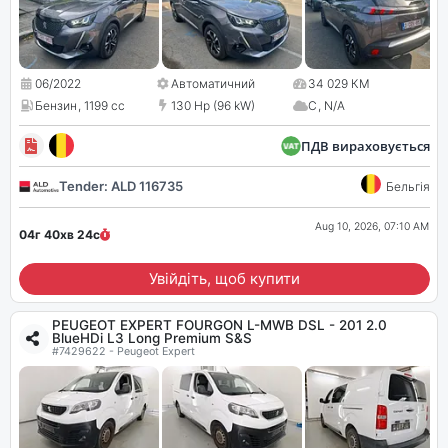
06/2022
Автоматичний
34 029 КМ
Бензин
,
1199 cc
130 Hp (96 kW)
C
,
N/A
ПДВ вираховується
Tender: ALD 116735
Бельгія
Aug 10, 2026, 07:10 AM
04г 40хв
23
с
Увійдіть, щоб купити
PEUGEOT EXPERT FOURGON L-MWB DSL - 201 2.0
BlueHDi L3 Long Premium S&S
#7429622 - Peugeot Expert