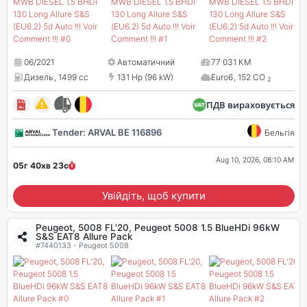
06/2021
Автоматичний
77 031 КМ
Дизель
,
1499 cc
131 Hp (96 kW)
Euro6
,
152 CO
2
ПДВ вираховується
Tender: ARVAL BE 116896
Бельгія
Aug 10, 2026, 08:10 AM
05г 40хв
22
с
Увійдіть, щоб купити
Peugeot, 5008 FL'20, Peugeot 5008 1.5 BlueHDi 96kW
S&S EAT8 Allure Pack
#7440133 - Peugeot 5008