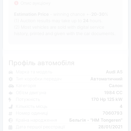
Опис аукціону
Estimation Price
- winning chance +-
20-30
%
(1) Auction results may take up to
24
hours.
(2) Most
vehicles are sold with digital service
history, printed and given with the car documents.
Профіль автомобіля
Марка та модель
Audi A5
Тип коробки передач
Автоматичний
Категорія
Салон
Об'єм двигуна
1984 CC
Потужність
170 Hp 125 kW
Кількість місць
4
Номер одиниці
7060793
Країна народження
Бельгія - "HM Tongeren"
Дата першої реєстрації
28/01/2021