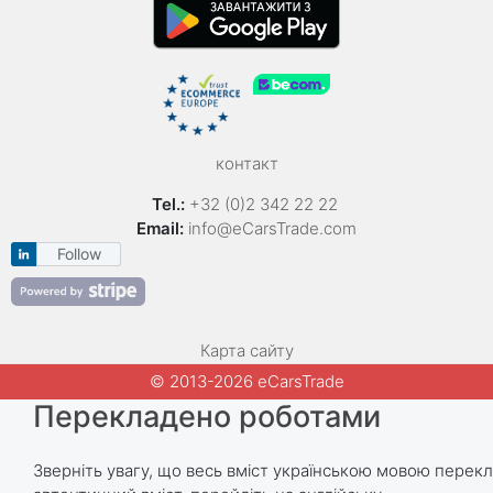
контакт
Tel.:
+32 (0)2 342 22 22
Email:
info@eCarsTrade.com
Follow
Карта сайту
© 2013-2026 eCarsTrade
Перекладено роботами
Зверніть увагу, що весь вміст українською мовою пере