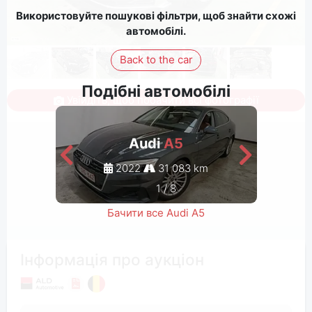
Використовуйте пошукові фільтри, щоб знайти схожі
автомобілі.
Back to the car
Подібні автомобілі
Увійдіть, щоб побачити всі фотографії
Audi
A5
2022
31 083 km
1
/
8
Бачити все Audi A5
Інформація про аукціон