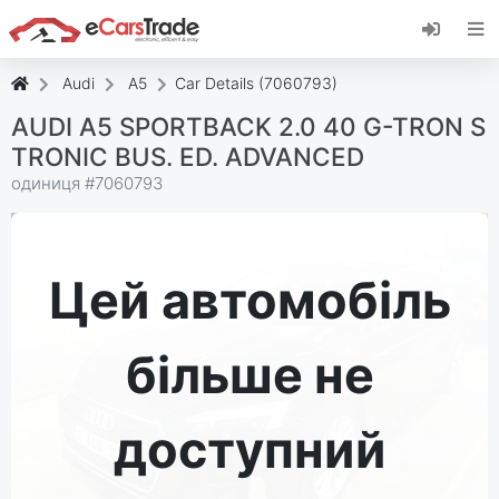
Встановіть веб-програму eCarsTrade,
додайте її на головний екран і отримуйте
миттєві оновлення.
Audi
A5
Car Details (7060793)
встановити
Скасувати
AUDI A5 SPORTBACK 2.0 40 G-TRON S
TRONIC BUS. ED. ADVANCED
одиниця #
7060793
Цей автомобіль
більше не
доступний