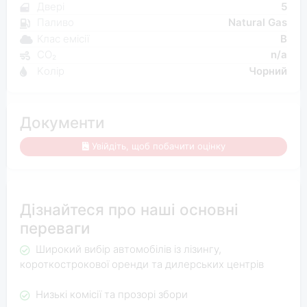
Двері
5
Паливо
Natural Gas
Клас емісії
B
CO₂
n/a
Kолір
Чорний
Документи
Увійдіть, щоб побачити оцінку
Дізнайтеся про наші основні
переваги
Широкий вибір автомобілів із лізингу,
короткострокової оренди та дилерських центрів
Низькі комісії та прозорі збори