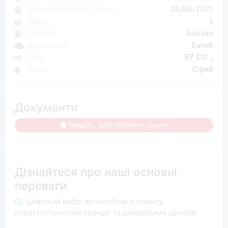
Дата першої реєстрації
25/06/2021
Двері
5
Паливо
Бензин
Клас емісії
Euro6
CO₂
97 CO
2
Kолір
Сірий
Документи
Увійдіть, щоб побачити оцінку
Дізнайтеся про наші основні
переваги
Широкий вибір автомобілів із лізингу,
короткострокової оренди та дилерських центрів