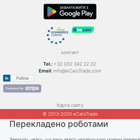
контакт
Tel.:
+32 (0)2 342 22 22
Email:
info@eCarsTrade.com
Follow
Карта сайту
© 2013-2026 eCarsTrade
Перекладено роботами
Зверніть увагу, що весь вміст українською мовою пере