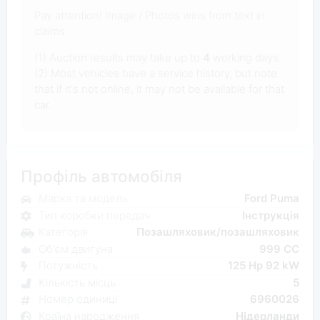
Pay attention! Image / Photos wins from text in
claims.
(1) Auction results may take up to
4
working days.
(2) Most vehicles have a service history, but note
that if it's not online, it may not be available for that
car.
Профіль автомобіля
Марка та модель
Ford Puma
Тип коробки передач
Інструкція
Категорія
Позашляховик/позашляховик
Об'єм двигуна
999 CC
Потужність
125 Hp 92 kW
Кількість місць
5
Номер одиниці
6960026
Країна народження
Нідерланди