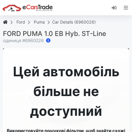
Встановіть веб-програму eCarsTrade,
додайте її на головний екран і отримуйте
миттєві оновлення.
Ford
Puma
Car Details (6960026)
встановити
Скасувати
FORD PUMA 1.0 EB Hyb. ST-Line
одиниця #
6960026
Цей автомобіль
більше не
доступний
Використовуйте пошукові фільтри, щоб знайти схожі