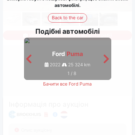
автомобілі.
Back to the car
Подібні автомобілі
Увійдіть, щоб побачити всі фотографії
Ford
Puma
2022
25 324 km
1
/
8
Бачити все Ford Puma
Інформація про аукціон
Опис аукціону