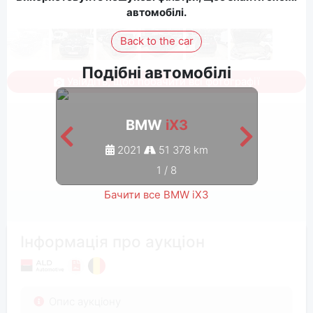
автомобілі.
Back to the car
Подібні автомобілі
Увійдіть, щоб побачити всі фотографії
BMW
iX3
2021
51 378 km
1
/
8
Бачити все BMW iX3
Інформація про аукціон
Опис аукціону