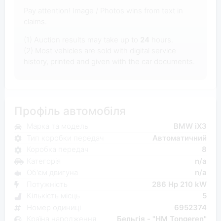
Pay attention! Image / Photos wins from text in
claims.
(1) Auction results may take up to
24
hours.
(2) Most vehicles are sold with digital service
history, printed and given with the car documents.
Профіль автомобіля
Марка та модель
BMW iX3
Тип коробки передач
Автоматичний
Коробка передач
8
Категорія
n/a
Об'єм двигуна
n/a
Потужність
286 Hp 210 kW
Кількість місць
5
Номер одиниці
6952374
Країна народження
Бельгія - "HM Tongeren"