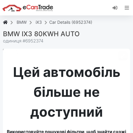
Встановіть веб-програму eCarsTrade,
додайте її на головний екран і отримуйте
миттєві оновлення.
BMW
iX3
Car Details (6952374)
встановити
Скасувати
BMW IX3 80KWH AUTO
одиниця #
6952374
Цей автомобіль
більше не
доступний
Використовуйте пошукові фільтри, щоб знайти схожі