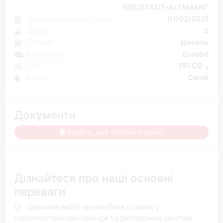
RIEDSTADT-ALTMANN"
Дата першої реєстрації
01/02/2021
Двері
5
Паливо
Дизель
Клас емісії
Euro6d
CO₂
151 CO
2
Kолір
Синій
Документи
Увійдіть, щоб побачити оцінку
Дізнайтеся про наші основні
переваги
Широкий вибір автомобілів із лізингу,
короткострокової оренди та дилерських центрів