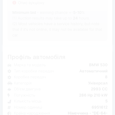
Опис аукціону
Minimum bid
- winning chance +-
5-10
%
(1) Auction results may take up to
24
hours.
(2) Most vehicles have a service history, but note
that if it's not online, it may not be available for that
car.
Профіль автомобіля
Марка та модель
BMW 530
Тип коробки передач
Автоматичний
Коробка передач
8
Категорія
Універсал
Об'єм двигуна
2993 CC
Потужність
286 Hp 210 kW
Кількість місць
5
Номер одиниці
6951612
Країна народження
Німеччина - "DE-64-