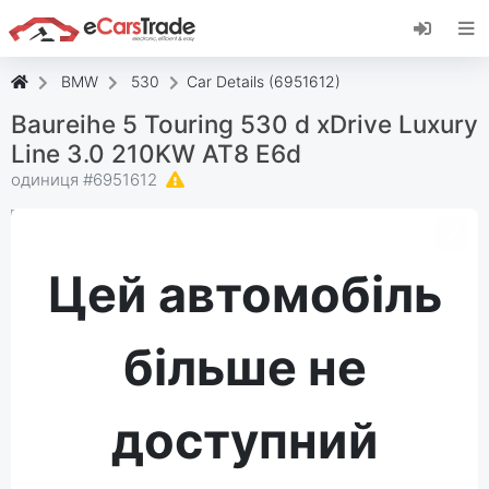
Встановіть веб-програму eCarsTrade,
додайте її на головний екран і отримуйте
миттєві оновлення.
BMW
530
Car Details (6951612)
встановити
Скасувати
Baureihe 5 Touring 530 d xDrive Luxury
Line 3.0 210KW AT8 E6d
одиниця #
6951612
Цей автомобіль
більше не
доступний