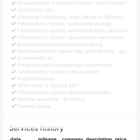
Klimaautomatik 4-zonen mit autom. umluft-control
Sitzheizung vorn
Sitzbezug / polsterung: leder dakota mit farbnaht
Fahrassistenz-system: speed-limit-anzeige
Fahrassistenz-system: aufmerksamkeits-assistent
Fahrassistenz-system: spurwechsel-warnsystem
Automatische heckklappenbetaetigung
Geschwindigkeits-regelanlage, aktiv mit stop - go-
Scheinwerfer led
Anhängerkupplung (kugelkopf schwenkbar)
Fahrassistenz-system: park-assistent
Rueckfahrkamera
18"lm raeder v-speiche 684
Fahrassistenz-system: fahrerlebnisschalter
Getriebe automatik - (8-stufen)
Повний привід
Services history
date
mileage
company
description
price