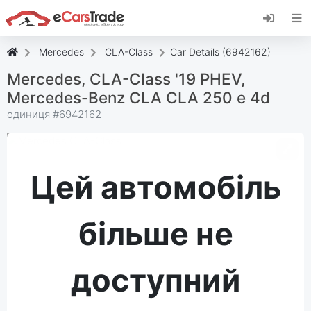
Встановіть веб-програму eCarsTrade,
додайте її на головний екран і отримуйте
миттєві оновлення.
Mercedes
CLA-Class
Car Details (6942162)
встановити
Скасувати
Mercedes, CLA-Class '19 PHEV,
Mercedes-Benz CLA CLA 250 e 4d
одиниця #
6942162
Цей автомобіль
більше не
доступний