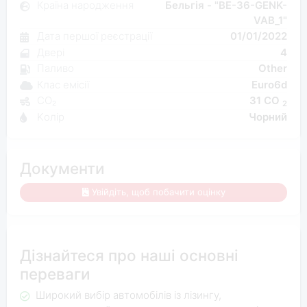
Країна народження
Бельгія - "BE-36-GENK-
VAB_1"
Дата першої реєстрації
01/01/2022
Двері
4
Паливо
Other
Клас емісії
Euro6d
CO₂
31 CO
2
Kолір
Чорний
Документи
Увійдіть, щоб побачити оцінку
Дізнайтеся про наші основні
переваги
Широкий вибір автомобілів із лізингу,