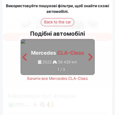
Використовуйте пошукові фільтри, щоб знайти схожі
автомобілі.
Back to the car
Подібні автомобілі
Увійдіть, щоб побачити всі фотографії
Mercedes
CLA-Class
Me
2022
58 439 km
1
/
3
Бачити все Mercedes CLA-Class
Інформація про аукціон