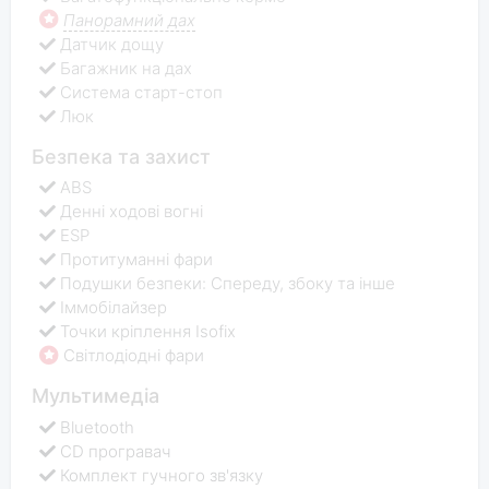
Панорамний дах
Датчик дощу
Багажник на дах
Система старт-стоп
Люк
Безпека та захист
ABS
Денні ходові вогні
ESP
Протитуманні фари
Подушки безпеки: Спереду, збоку та інше
Іммобілайзер
Точки кріплення Isofix
Світлодіодні фари
Мультимедіа
Bluetooth
CD програвач
Комплект гучного зв'язку