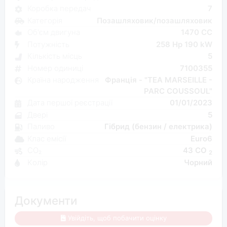
Коробка передач
7
Категорія
Позашляховик/позашляховик
Об'єм двигуна
1470 CC
Потужність
258 Hp 190 kW
Кількість місць
5
Номер одиниці
7100355
Країна народження
Франція - "TEA MARSEILLE -
PARC COUSSOUL"
Дата першої реєстрації
01/01/2023
Двері
5
Паливо
Гібрид (бензин / електрика)
Клас емісії
Euro6
CO₂
43 CO
2
Kолір
Чорний
Документи
Увійдіть, щоб побачити оцінку