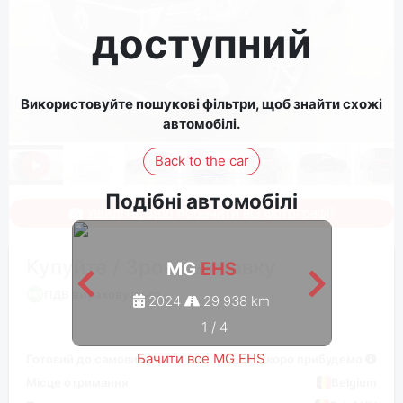
доступний
Використовуйте пошукові фільтри, щоб знайти схожі
автомобілі.
Back to the car
Подібні автомобілі
Увійдіть, щоб побачити всі фотографії
Купуйте / Зробіть ставку
MG
EHS
ПДВ вираховується
2024
29 938 km
1
/
4
Бачити все MG EHS
Готовий до самовивозу
Скоро прибудемо
Місце отримання
Belgium