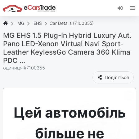
Встановіть веб-програму eCarsTrade,
додайте її на головний екран і отримуйте
миттєві оновлення.
MG
EHS
Car Details (7100355)
встановити
Скасувати
MG EHS 1.5 Plug-In Hybrid Luxury Aut.
Pano LED-Xenon Virtual Navi Sport-
Leather KeylessGo Camera 360 Klima
PDC ...
одиниця #
7100355
Поділіться
Цей автомобіль
більше не