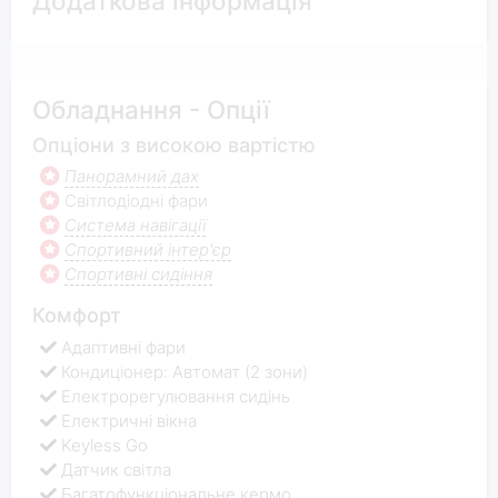
Додаткова інформація
Обладнання - Опції
Опціони з високою вартістю
Панорамний дах
Світлодіодні фари
Система навігації
Спортивний інтер'єр
Спортивні сидіння
Комфорт
Адаптивні фари
Кондиціонер: Автомат (2 зони)
Електрорегулювання сидінь
Електричні вікна
Keyless Go
Датчик світла
Багатофункціональне кермо