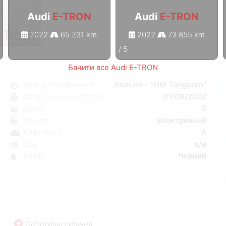
Audi
E-TRON
Audi
E-TRON
2022
65 231 km
2022
73 855 km
1
/
5
Бачити все Audi E-TRON
N
Країна народження
Бельгія - "HM Tongeren"
й
Дата першої реєстрації
01/09/2022
к
Двері
5
a
Паливо
Електричний
W
Клас емісії
A
5
CO₂
n/a
1
Kолір
Чорний
Спортивні сидіння