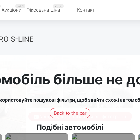
5961
2336
Аукціони
Фіксована Ціна
Контакт
RO S-LINE
мобіль більше не 
користовуйте пошукові фільтри, щоб знайти схожі автомобі
Back to the car
Увійдіть, щоб побачити всі фотографії
Подібні автомобілі