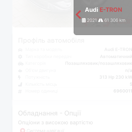
Audi
E-TRON
2021
61 306 km
Профіль автомобіля
Марка та модель
Audi E-TRO
Тип коробки передач
Автоматични
Категорія
Позашляховик/позашляхови
Об'єм двигуна
n/
Потужність
313 Hp 230 k
Кількість місць
Номер одиниці
696001
Обладнання - Опції
Опціони з високою вартістю
Система навігації