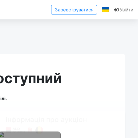
Зареєструватися
Увійти
доступний
лі.
Інформація про аукціон