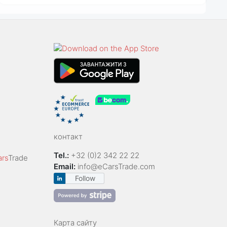
контакт
Tel.:
+32 (0)2 342 22 22
ars
Trade
Email:
info@eCarsTrade.com
Follow
Карта сайту