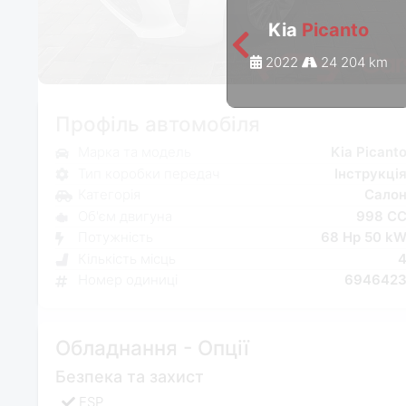
Kia
Picanto
2022
24 204 km
Профіль автомобіля
Марка та модель
Kia Picant
Тип коробки передач
Інструкці
Категорія
Сало
Об'єм двигуна
998 C
Потужність
68 Hp 50 k
Кількість місць
Номер одиниці
694642
Обладнання - Опції
Безпека та захист
ESP