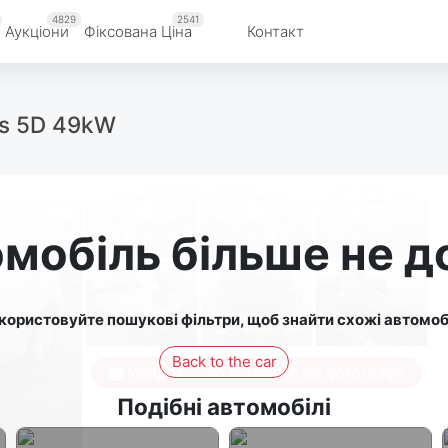
4829
2541
Аукціони
Фіксована Ціна
Контакт
its 5D 49kW
мобіль більше не 
користовуйте пошукові фільтри, щоб знайти схожі автомобі
Back to the car
Увійдіть, щоб побачити всі фотографії
Подібні автомобілі