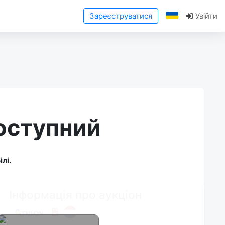
Зареєструватися
Увійти
доступний
лі.
Інформація про аукціон