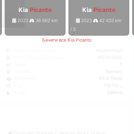
Kia
Picanto
Kia
Picanto
2023
36 662 km
2023
42 433 km
1
/
5
Бачити все Kia Picanto
o
Країна народження
Нідерланди
я
Дата першої реєстрації
29/12/2022
н
Двері
5
C
Паливо
Бензин
W
Клас емісії
E6 D Temp
4
CO₂
110 CO
2
3
Kолір
Срібло
Подушки безпеки: Спереду, збоку та інше