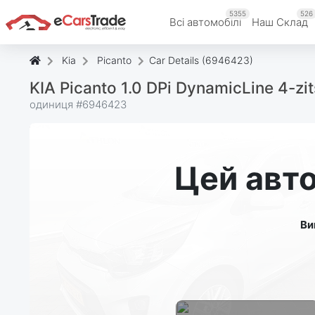
5355
526
Всі автомобілі
Наш Склад
Kia
Picanto
Car Details (6946423)
KIA Picanto 1.0 DPi DynamicLine 4-z
одиниця #
6946423
Цей авто
Ви