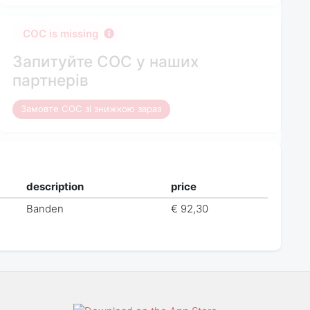
COC is missing
Запитуйте COC у наших
партнерів
Замовте COC зі знижкою зараз
description
price
Banden
€ 92,30